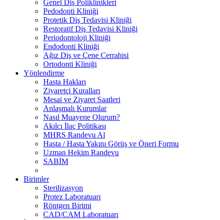
Genel Diş Poliklinikleri
Pedodonti Kliniği
Protetik Diş Tedavisi Kliniği
Restoratif Diş Tedavisi Kliniği
Periodontoloji Kliniği
Endodonti Kliniği
Ağız Diş ve Çene Cerrahisi
Ortodonti Kliniği
Yönlendirme
Hasta Hakları
Ziyaretçi Kuralları
Mesai ve Ziyaret Saatleri
Anlaşmalı Kurumlar
Nasıl Muayene Olurum?
Akılcı İlaç Politikası
MHRS Randevu Al
Hasta / Hasta Yakını Görüş ve Öneri Formu
Uzman Hekim Randevu
SABİM
Birimler
Sterilizasyon
Protez Laboratuarı
Röntgen Birimi
CAD/CAM Laboratuarı