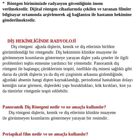
* Röntgen birimimizde radyasyon güvenliğinin önem
verilmektedir. Dijital röntgen cihazlarında çekilen ve taranan filmler
bilgisayar ortamında arşivlenerek ağ bağlantısı ile hastanın hekimine
gönderilmektedir.
DİŞ HEKİMLİĞİNDE RADYOLOJİ
Diş röntgeni ağızda dişlerin, kemik ve diş etlerinin birlikte
görüntülendiği bir röntgendir. Diş hekiminin klinikte muayene ile
görünmeyen kısımlarını göstermeye yarayan dişler yada çeneler ile ilgili
problemleri teşhis etmesine yardımcı bir yöntemdir. Panoramik diş
röntgeni ile başlangıç çürüklerinin tespiti, özellikle diş minesi sağlıklı gibi
dursa da çürük dişlerin ya da diş eti çizgisinin arkasına gizlendiğinde,
ağızdaki absenin hangi dişten kaynaklandığı, periodontal hastalıktan dolayı
kemiğin zarar görmesi, dişlerdeki yapı bozuklukları, kök kırıkları, kist ya
da tümörler röntgenle tespit edilebilir.
Panoramik Diş Röntgeni nedir ve ne amaçla kullanılır?
Diş röntgeni dişlerin, kemik ve diş etlerinin klinikte muayene
ile görünmeyen kısımlarını göstermeye yarayan bir resimdir..
Periapikal film nedir ve ne amaçla kullanılır?