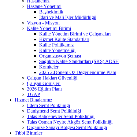
Hastanemiz
Hastane Yönetimi
Başhekimlik
İdari ve Mali İşler Müdürlüğü
Vizyon - Misyon
Kalite Yönetimi Birimi
Kalite Yönetim Birimi ve Çalışmaları
Hizmet Kalite Standartları
Kalite Politikamız
Kalite Yönetmeliği
Organizasyon Şeması
Sağlıkta Kalite Standartları (SKS) ADSH
Komiteler
2025 2.Dönem Öz Değerlendirme Planı
Çalışan Hakları Güvenliği
Çalışan Görüşleri
2026 Eğitim Planı
TGAP
Hizmet Binalarımız
İldem Semt Polikliniği
Danişmend Semt Polikliniği
Talas Bahçelievler Semt Polikliniği
Talas Osman Neyire Akgöz Semt Polikliniği
Organize Sanayi Bölgesi Semt Polikliniği
Tıbbi Birimler