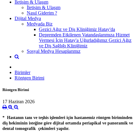
İletişim & Ulaşım
İletişim & Ulaşım
Nasıl Giderim ?
Dijital Medya
Medyada Biz
Gezici Ağız ve Diş Kliniğimiz Hatay'da
Depremden Etkilenen Vatandaşlarımıza Hizmet
Vermesi İçin Hatay'a Uğurladığımız Gezici Ağız
ve Diş Sağlığı Kliniğimiz
Sosyal Medya Hesaplarımız
Birimler
Röntgen Birimi
Röntgen Birimi
17 Haziran 2026
* Hastanın tanı ve teşhis işlemleri için hastanemiz röntgen biriminden
diş hekiminin isteğine göre dijital ortamda periapikal ve panoramik ve
dental tomografik çekimleri yapılır.