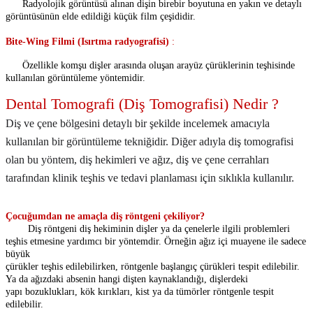
Radyolojik görüntüsü alınan dişin birebir boyutuna en yakın ve detaylı
görüntüsünün elde edildiği küçük film çeşididir.
Bite-Wing Filmi (Isırtma radyografisi)
:
Özellikle komşu dişler arasında oluşan arayüz çürüklerinin teşhisinde
kullanılan görüntüleme yöntemidir.
Dental Tomografi (Diş Tomografisi) Nedir ?
Diş ve çene bölgesini detaylı bir şekilde incelemek amacıyla
kullanılan bir görüntüleme tekniğidir. Diğer adıyla diş tomografisi
olan bu yöntem, diş hekimleri ve ağız, diş ve çene cerrahları
tarafından klinik teşhis ve tedavi planlaması için sıklıkla kullanılır.
Çocuğumdan ne amaçla diş röntgeni çekiliyor?
Diş röntgeni diş hekiminin dişler ya da çenelerle ilgili problemleri
teşhis etmesine yardımcı bir yöntemdir. Örneğin ağız içi muayene ile sadece
büyük
çürükler teşhis edilebilirken, röntgenle başlangıç çürükleri tespit edilebilir.
Ya da ağızdaki absenin hangi dişten kaynaklandığı, dişlerdeki
yapı bozuklukları, kök kırıkları, kist ya da tümörler röntgenle tespit
edilebilir.