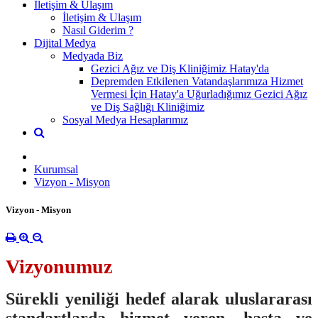
İletişim & Ulaşım
İletişim & Ulaşım
Nasıl Giderim ?
Dijital Medya
Medyada Biz
Gezici Ağız ve Diş Kliniğimiz Hatay'da
Depremden Etkilenen Vatandaşlarımıza Hizmet
Vermesi İçin Hatay'a Uğurladığımız Gezici Ağız
ve Diş Sağlığı Kliniğimiz
Sosyal Medya Hesaplarımız
Kurumsal
Vizyon - Misyon
Vizyon - Misyon
Vizyonumuz
Sürekli yeniliği hedef alarak uluslararası