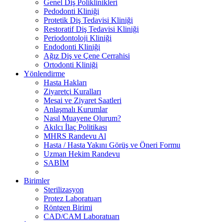
Genel Diş Poliklinikleri
Pedodonti Kliniği
Protetik Diş Tedavisi Kliniği
Restoratif Diş Tedavisi Kliniği
Periodontoloji Kliniği
Endodonti Kliniği
Ağız Diş ve Çene Cerrahisi
Ortodonti Kliniği
Yönlendirme
Hasta Hakları
Ziyaretçi Kuralları
Mesai ve Ziyaret Saatleri
Anlaşmalı Kurumlar
Nasıl Muayene Olurum?
Akılcı İlaç Politikası
MHRS Randevu Al
Hasta / Hasta Yakını Görüş ve Öneri Formu
Uzman Hekim Randevu
SABİM
Birimler
Sterilizasyon
Protez Laboratuarı
Röntgen Birimi
CAD/CAM Laboratuarı