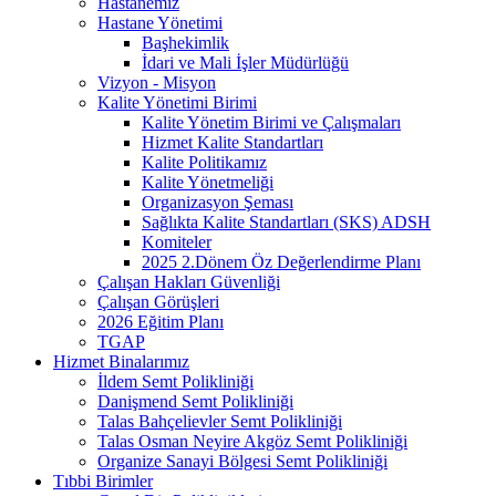
Hastanemiz
Hastane Yönetimi
Başhekimlik
İdari ve Mali İşler Müdürlüğü
Vizyon - Misyon
Kalite Yönetimi Birimi
Kalite Yönetim Birimi ve Çalışmaları
Hizmet Kalite Standartları
Kalite Politikamız
Kalite Yönetmeliği
Organizasyon Şeması
Sağlıkta Kalite Standartları (SKS) ADSH
Komiteler
2025 2.Dönem Öz Değerlendirme Planı
Çalışan Hakları Güvenliği
Çalışan Görüşleri
2026 Eğitim Planı
TGAP
Hizmet Binalarımız
İldem Semt Polikliniği
Danişmend Semt Polikliniği
Talas Bahçelievler Semt Polikliniği
Talas Osman Neyire Akgöz Semt Polikliniği
Organize Sanayi Bölgesi Semt Polikliniği
Tıbbi Birimler