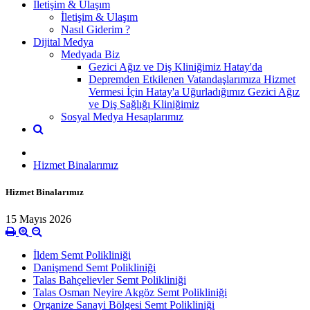
İletişim & Ulaşım
İletişim & Ulaşım
Nasıl Giderim ?
Dijital Medya
Medyada Biz
Gezici Ağız ve Diş Kliniğimiz Hatay'da
Depremden Etkilenen Vatandaşlarımıza Hizmet
Vermesi İçin Hatay'a Uğurladığımız Gezici Ağız
ve Diş Sağlığı Kliniğimiz
Sosyal Medya Hesaplarımız
Hizmet Binalarımız
Hizmet Binalarımız
15 Mayıs 2026
İldem Semt Polikliniği
Danişmend Semt Polikliniği
Talas Bahçelievler Semt Polikliniği
Talas Osman Neyire Akgöz Semt Polikliniği
Organize Sanayi Bölgesi Semt Polikliniği