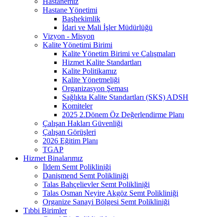
Hastanemiz
Hastane Yönetimi
Başhekimlik
İdari ve Mali İşler Müdürlüğü
Vizyon - Misyon
Kalite Yönetimi Birimi
Kalite Yönetim Birimi ve Çalışmaları
Hizmet Kalite Standartları
Kalite Politikamız
Kalite Yönetmeliği
Organizasyon Şeması
Sağlıkta Kalite Standartları (SKS) ADSH
Komiteler
2025 2.Dönem Öz Değerlendirme Planı
Çalışan Hakları Güvenliği
Çalışan Görüşleri
2026 Eğitim Planı
TGAP
Hizmet Binalarımız
İldem Semt Polikliniği
Danişmend Semt Polikliniği
Talas Bahçelievler Semt Polikliniği
Talas Osman Neyire Akgöz Semt Polikliniği
Organize Sanayi Bölgesi Semt Polikliniği
Tıbbi Birimler