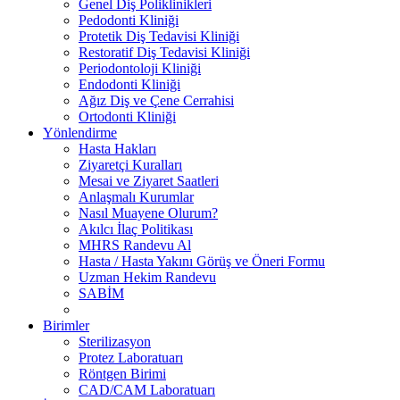
Genel Diş Poliklinikleri
Pedodonti Kliniği
Protetik Diş Tedavisi Kliniği
Restoratif Diş Tedavisi Kliniği
Periodontoloji Kliniği
Endodonti Kliniği
Ağız Diş ve Çene Cerrahisi
Ortodonti Kliniği
Yönlendirme
Hasta Hakları
Ziyaretçi Kuralları
Mesai ve Ziyaret Saatleri
Anlaşmalı Kurumlar
Nasıl Muayene Olurum?
Akılcı İlaç Politikası
MHRS Randevu Al
Hasta / Hasta Yakını Görüş ve Öneri Formu
Uzman Hekim Randevu
SABİM
Birimler
Sterilizasyon
Protez Laboratuarı
Röntgen Birimi
CAD/CAM Laboratuarı