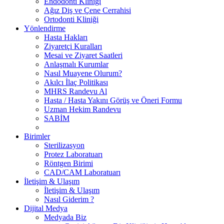
Endodonti Kliniği
Ağız Diş ve Çene Cerrahisi
Ortodonti Kliniği
Yönlendirme
Hasta Hakları
Ziyaretçi Kuralları
Mesai ve Ziyaret Saatleri
Anlaşmalı Kurumlar
Nasıl Muayene Olurum?
Akılcı İlaç Politikası
MHRS Randevu Al
Hasta / Hasta Yakını Görüş ve Öneri Formu
Uzman Hekim Randevu
SABİM
Birimler
Sterilizasyon
Protez Laboratuarı
Röntgen Birimi
CAD/CAM Laboratuarı
İletişim & Ulaşım
İletişim & Ulaşım
Nasıl Giderim ?
Dijital Medya
Medyada Biz