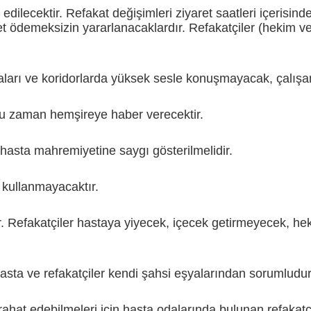
dilecektir. Refakat değişimleri ziyaret saatleri içerisinde
et ödemeksizin yararlanacaklardır. Refakatçiler (hekim ve
ları ve koridorlarda yüksek sesle konuşmayacak, çalışanl
duğu zaman hemşireye haber verecektir.
 hasta mahremiyetine saygı gösterilmelidir.
 kullanmayacaktır.
. Refakatçiler hastaya yiyecek, içecek getirmeyecek, h
sta ve refakatçiler kendi şahsi eşyalarından sorumludurl
rahat edebilmeleri için hasta odalarında bulunan refakatçi 