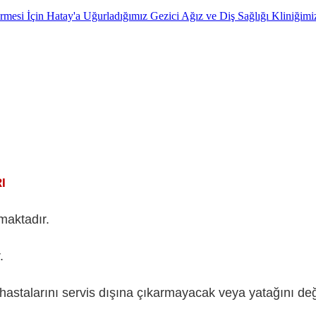
esi İçin Hatay'a Uğurladığımız Gezici Ağız ve Diş Sağlığı Kliniğimi
I
maktadır.
.
, hastalarını servis dışına çıkarmayacak veya yatağını de