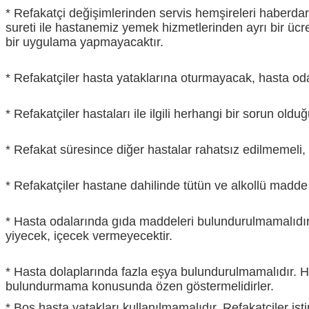
* Refakatçi değişimlerinden servis hemşireleri haberdar e
sureti ile hastanemiz yemek hizmetlerinden ayrı bir ücr
bir uygulama yapmayacaktır.
* Refakatçiler hasta yataklarına oturmayacak, hasta oda
* Refakatçiler hastaları ile ilgili herhangi bir sorun ol
* Refakat süresince diğer hastalar rahatsız edilmemeli,
* Refakatçiler hastane dahilinde tütün ve alkollü madde
* Hasta odalarında gıda maddeleri bulundurulmamalıdır
yiyecek, içecek vermeyecektir.
* Hasta dolaplarında fazla eşya bulundurulmamalıdır. Ha
bulundurmama konusunda özen göstermelidirler.
* Boş hasta yatakları kullanılmamalıdır. Refakatçiler isti