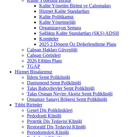
Kalite Yönetimi Birimi
Kalite Yönetim Birimi ve Çalışmaları
Hizmet Kalite Standartları
Kalite Politikamız
Kalite Yönetmeliği
Organizasyon Şeması
Sağlıkta Kalite Standartları (SKS) ADSH
Komiteler
2025 2.Dönem Öz Değerlendirme Planı
Çalışan Hakları Güvenliği
Çalışan Görüşleri
2026 Eğitim Planı
TGAP
Hizmet Binalarımız
İldem Semt Polikliniği
Danişmend Semt Polikliniği
Talas Bahçelievler Semt Polikliniği
Talas Osman Neyire Akgöz Semt Polikliniği
Organize Sanayi Bölgesi Semt Polikliniği
Tıbbi Birimler
Genel Diş Poliklinikleri
Pedodonti Kliniği
Protetik Diş Tedavisi Kliniği
Restoratif Diş Tedavisi Kliniği
Periodontoloji Kliniği