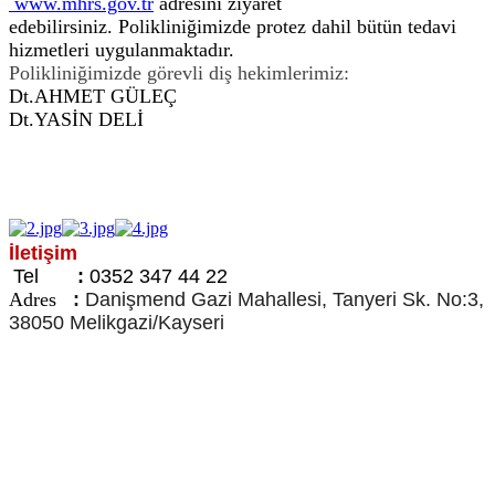
www.mhrs.gov.tr
adresini ziyaret
edebilirsiniz.
Polikliniğimizde protez dahil bütün tedavi
hizmetleri uygulanmaktadır.
Polikliniğimizde görevli diş hekimlerimiz:
Dt.AHMET GÜLEÇ
Dt.YASİN DELİ
İletişim
Tel
:
0352 347 44 22
Adres
:
Danişmend Gazi Mahallesi, Tanyeri Sk. No:3,
38050 Melikgazi/Kayseri