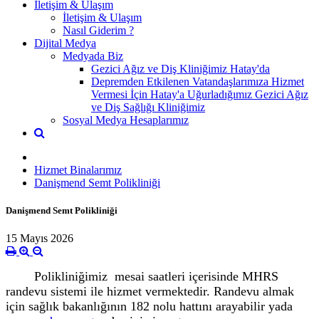
İletişim & Ulaşım
İletişim & Ulaşım
Nasıl Giderim ?
Dijital Medya
Medyada Biz
Gezici Ağız ve Diş Kliniğimiz Hatay'da
Depremden Etkilenen Vatandaşlarımıza Hizmet
Vermesi İçin Hatay'a Uğurladığımız Gezici Ağız
ve Diş Sağlığı Kliniğimiz
Sosyal Medya Hesaplarımız
Hizmet Binalarımız
Danişmend Semt Polikliniği
Danişmend Semt Polikliniği
15 Mayıs 2026
Polikliniğimiz mesai saatleri içerisinde MHRS
randevu sistemi ile hizmet vermektedir.
Randevu almak
için sağlık bakanlığının 182 nolu hattını arayabilir yada