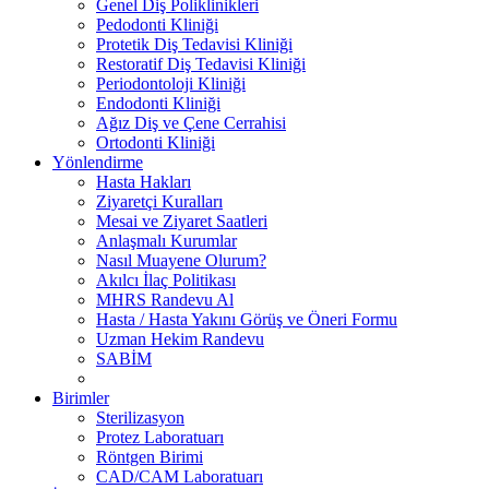
Genel Diş Poliklinikleri
Pedodonti Kliniği
Protetik Diş Tedavisi Kliniği
Restoratif Diş Tedavisi Kliniği
Periodontoloji Kliniği
Endodonti Kliniği
Ağız Diş ve Çene Cerrahisi
Ortodonti Kliniği
Yönlendirme
Hasta Hakları
Ziyaretçi Kuralları
Mesai ve Ziyaret Saatleri
Anlaşmalı Kurumlar
Nasıl Muayene Olurum?
Akılcı İlaç Politikası
MHRS Randevu Al
Hasta / Hasta Yakını Görüş ve Öneri Formu
Uzman Hekim Randevu
SABİM
Birimler
Sterilizasyon
Protez Laboratuarı
Röntgen Birimi
CAD/CAM Laboratuarı