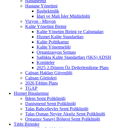
Hastanemiz
Hastane Yönetimi
Başhekimlik
İdari ve Mali İşler Müdürlüğü
Vizyon - Misyon
Kalite Yönetimi Birimi
Kalite Yönetim Birimi ve Çalışmaları
Hizmet Kalite Standartları
Kalite Politikamız
Kalite Yönetmeliği
Organizasyon Şeması
Sağlıkta Kalite Standartları (SKS) ADSH
Komiteler
2025 2.Dönem Öz Değerlendirme Planı
Çalışan Hakları Güvenliği
Çalışan Görüşleri
2026 Eğitim Planı
TGAP
Hizmet Binalarımız
İldem Semt Polikliniği
Danişmend Semt Polikliniği
Talas Bahçelievler Semt Polikliniği
Talas Osman Neyire Akgöz Semt Polikliniği
Organize Sanayi Bölgesi Semt Polikliniği
Tıbbi Birimler